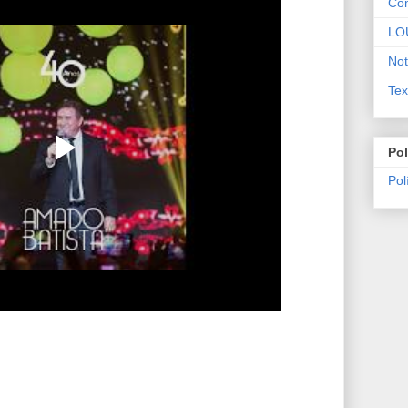
Co
LO
Not
Tex
Pol
Pol