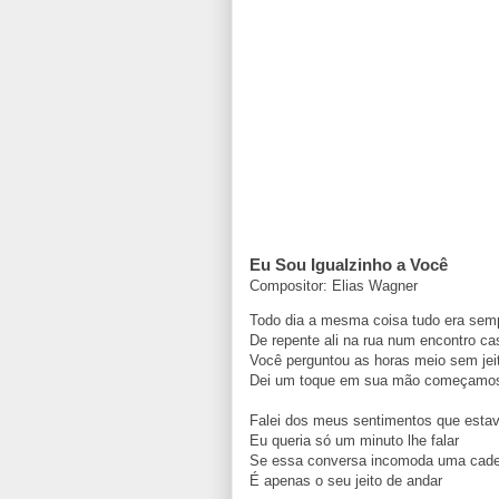
Eu Sou Igualzinho a Você
Compositor: Elias Wagner
Todo dia a mesma coisa tudo era semp
De repente ali na rua num encontro ca
Você perguntou as horas meio sem jeit
Dei um toque em sua mão começamos
Falei dos meus sentimentos que estav
Eu queria só um minuto lhe falar
Se essa conversa incomoda uma cadei
É apenas o seu jeito de andar