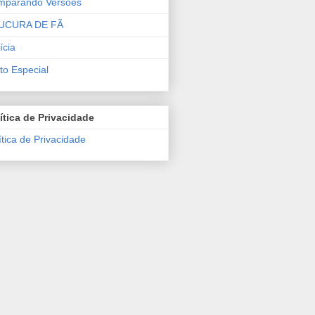
mparando Versões
UCURA DE FÃ
ícia
to Especial
ítica de Privacidade
ítica de Privacidade