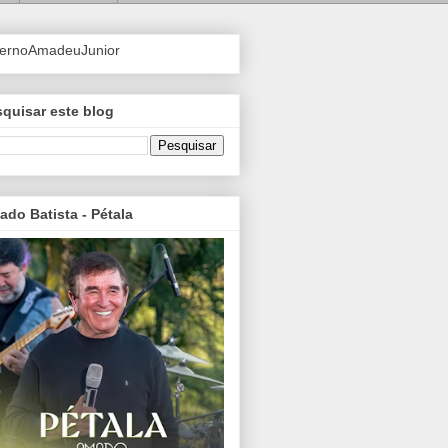
ternoAmadeuJunior
quisar este blog
do Batista - Pétala