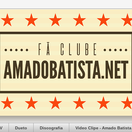
V
Dueto
Discografia
Video Clipe - Amado Batista