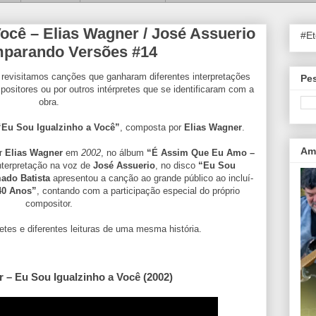
ocê – Elias Wagner / José Assuerio
#E
mparando Versões #14
 revisitamos canções que ganharam diferentes interpretações
Pes
ositores ou por outros intérpretes que se identificaram com a
obra.
“Eu Sou Igualzinho a Você”
, composta por
Elias Wagner
.
Ama
or
Elias Wagner
em
2002
, no álbum
“É Assim Que Eu Amo –
nterpretação na voz de
José Assuerio
, no disco
“Eu Sou
ado Batista
apresentou a canção ao grande público ao incluí-
40 Anos”
, contando com a participação especial do próprio
compositor.
retes e diferentes leituras de uma mesma história.
r – Eu Sou Igualzinho a Você (2002)