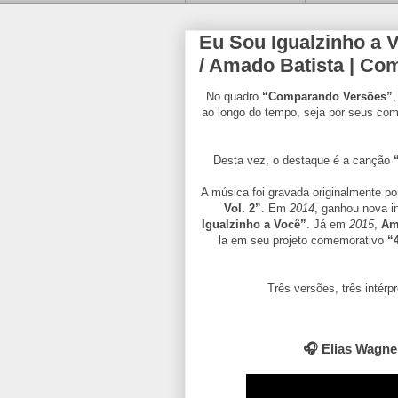
Eu Sou Igualzinho a V
/ Amado Batista | Co
No quadro
“Comparando Versões”
,
ao longo do tempo, seja por seus comp
Desta vez, o destaque é a canção
A música foi gravada originalmente p
Vol. 2”
. Em
2014
, ganhou nova i
Igualzinho a Você”
. Já em
2015
,
Am
la em seu projeto comemorativo
“
Três versões, três intérp
🎧 Elias Wagne