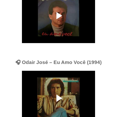
🎧 Odair José – Eu Amo Você (1994)