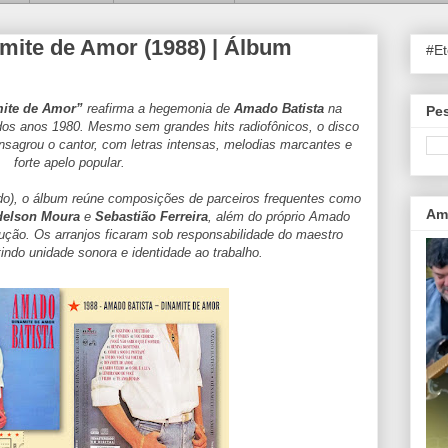
mite de Amor (1988) | Álbum
#E
ite de Amor”
reafirma a hegemonia de
Amado Batista
na
Pes
 dos anos 1980. Mesmo sem grandes hits radiofônicos, o disco
sagrou o cantor, com letras intensas, melodias marcantes e
forte apelo popular.
do), o álbum reúne composições de parceiros frequentes como
Ama
elson Moura
e
Sebastião Ferreira
, além do próprio Amado
ução. Os arranjos ficaram sob responsabilidade do maestro
tindo unidade sonora e identidade ao trabalho.