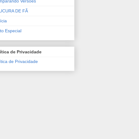
mparando Versões
UCURA DE FÃ
ícia
to Especial
ítica de Privacidade
ítica de Privacidade