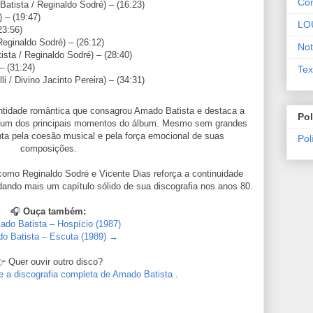
Co
atista / Reginaldo Sodré) – (16:23)
 – (19:47)
LO
23:56)
eginaldo Sodré) – (26:12)
Not
sta / Reginaldo Sodré) – (28:40)
– (31:24)
Tex
i / Divino Jacinto Pereira) – (34:31)
tidade romântica que consagrou Amado Batista e destaca a
Pol
m dos principais momentos do álbum. Mesmo sem grandes
enta pela coesão musical e pela força emocional de suas
Pol
composições.
como Reginaldo Sodré e Vicente Dias reforça a continuidade
idando mais um capítulo sólido de sua discografia nos anos 80.
🎧
Ouça também:
do Batista – Hospício (1987)
o Batista – Escuta (1989) →
 Quer ouvir outro disco?
re a discografia completa de Amado Batista
.