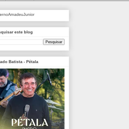
ternoAmadeuJunior
quisar este blog
do Batista - Pétala