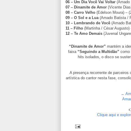
06 – Um Dia Você Vai Voltar
(Amado B
07 – Dinamite de Amor
(Vicente Dias)
08 – Carro Velho
(Edelson Moura) – (
09 – O Sol e a Lua
(Amado Batista / R
10 – Lembrando de Você
(Amado Bati
11 – Filho
(Martinha / César Augusto) 
12 – Te Amo Demais
(Juvenal Ungarell
“Dinamite de Amor”
mantém a iden
faixa
“Seguindo a Multidão”
como u
hits isolados, o disco se sust
A presença recorrente de parceiros 
artística do cantor nesta fase, consol
← Ama
Amad

Clique aqui e explo