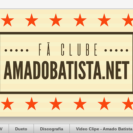
V
Dueto
Discografia
Video Clipe - Amado Batista