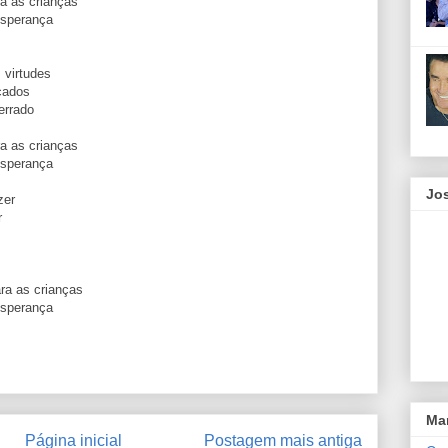
ra as crianças
esperança
s
 virtudes
ecados
 errado
ra as crianças
esperança
Jos
azer
r
ara as crianças
esperança
Ma
Página inicial
Postagem mais antiga