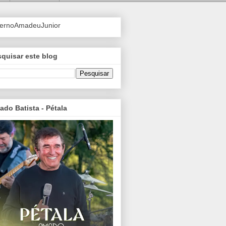
ternoAmadeuJunior
quisar este blog
do Batista - Pétala