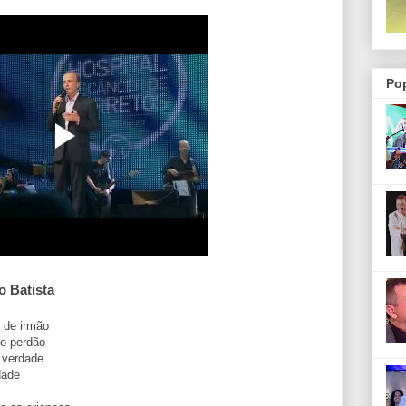
Po
 Batista
 de irmão
no perdão
m verdade
idade