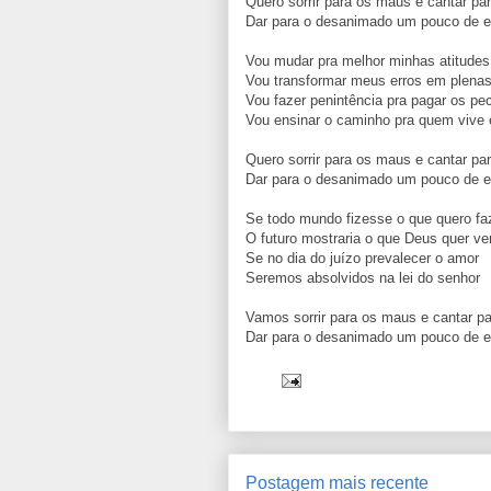
Quero sorrir para os maus e cantar pa
Dar para o desanimado um pouco de 
Vou mudar pra melhor minhas atitude
Vou transformar meus erros em plenas
Vou fazer penintência pra pagar os p
Vou ensinar o caminho pra quem vive
Quero sorrir para os maus e cantar pa
Dar para o desanimado um pouco de 
Se todo mundo fizesse o que quero f
O futuro mostraria o que Deus quer ve
Se no dia do juízo prevalecer o amor
Seremos absolvidos na lei do senhor
Vamos sorrir para os maus e cantar p
Dar para o desanimado um pouco de 
Postagem mais recente