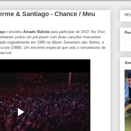
erme & Santiago - Chance / Meu
#E
ago
convidou
Amado Batista
para participar do
DVD “Ao Vivo
Pes
rpretaram juntos um
pot-pourri
com duas canções marcantes
çada originalmente em 1985 no álbum
Seresteiro das Noites
, e
scuta
(1989). Um encontro especial que uniu o romantismo de
ecível.
Ama