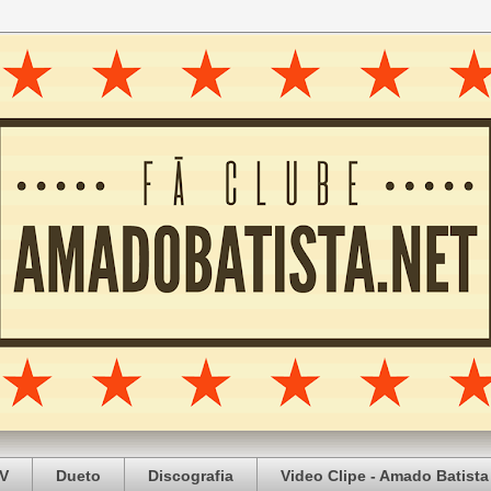
V
Dueto
Discografia
Video Clipe - Amado Batista