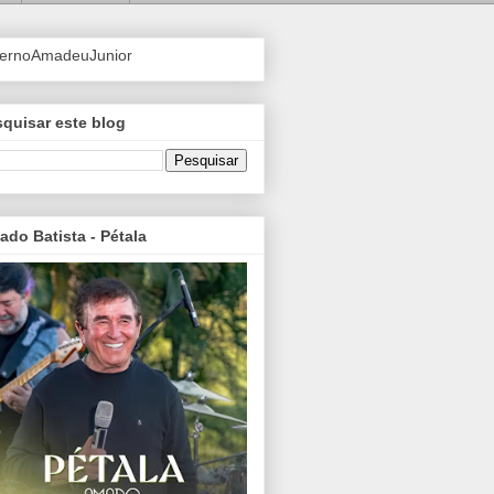
ternoAmadeuJunior
quisar este blog
do Batista - Pétala