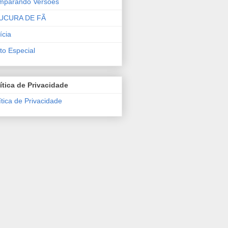
mparando Versões
UCURA DE FÃ
ícia
to Especial
ítica de Privacidade
ítica de Privacidade