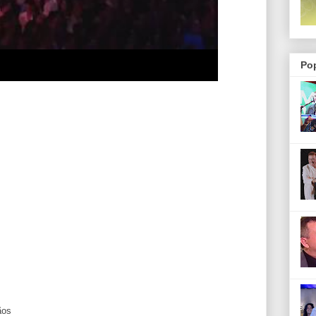
Po
ãos