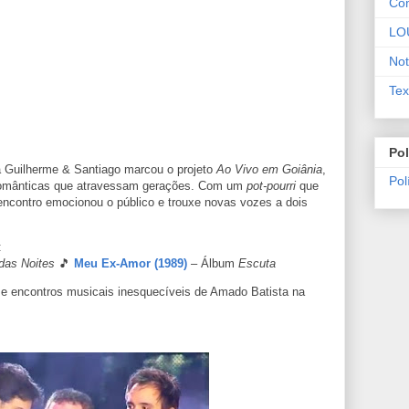
Co
LO
Not
Tex
Pol
a Guilherme & Santiago marcou o projeto
Ao Vivo em Goiânia
,
Pol
 românticas que atravessam gerações. Com um
pot-pourri
que
 encontro emocionou o público e trouxe novas vozes a dois
:
 das Noites
🎵
Meu Ex-Amor (1989)
– Álbum
Escuta
 e encontros musicais inesquecíveis de Amado Batista na