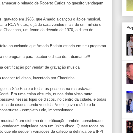
 ameaçar o reinado de Roberto Carlos no quesito vendagem
es, gravado em 1985, que Amado alcançou o ápice musical.
a, a RCA Victos, e já de cara vendeu mais de um milhão e
Po
e Chacrinha, um ícone da década de 1970, o disco de
teira anunciando que Amado Batista estaria em seu programa.
rá no programa para receber o disco de... diamante!!!
na certificação por venda* de gravação musical.
a receber tal disco, inventado por Chacrinha.
eguei a São Paulo e todas as pessoas na rua estavam
odré. Era uma coisa absurda, nunca tinha visto tanto
passava nessas lojas de discos, no centro da cidade, e todas
lha de discos sendo vendida. Você ligava o rádio e lá
monstruosa - completou ele, impressionado.
o musical é um sistema de certificação também considerado
 a vendagem estipulada para um único disco. Quase todos os
 que ele seguem variações da categoria definida pela IFPI