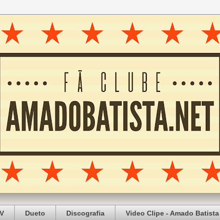
V
Dueto
Discografia
Video Clipe - Amado Batista