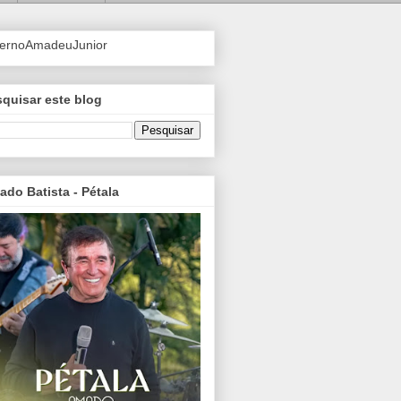
ternoAmadeuJunior
quisar este blog
do Batista - Pétala