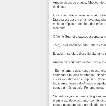
Amado alcançou o auge. Chegou até a
de discos.
Foi como o disco Seresteiro das Noit
Era sua estreia em uma nova gravador
meio de cópias, e recebeu das mãos d
diamante.
O Velho Guerreiro passou a semana in
- Alô, Terezinha!!! Amado Batista esta
E, assim, surgiu o disco de diamante 
Amado foi o primeiro cantor brasileiro 
- Eu me lembro que, nessa época, ch
cantando a música do Amado - disse S
sucesso - afirmou o compositor. Você 
tocavam a música do Amado e aquela pi
estava a música dele. Foi uma coisa 
* A certificação por venda de gravaçã
premiação, dado ao cantor por atingir
países possuem essa premiação, sendo