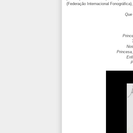
(Federação Internacional Fonográfica)
Que 
Princ
Nos
Princesa
Enf
P