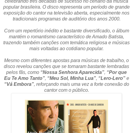
celebrando três décadas de sucesso no cenário da música
popular brasileira. O disco representa um período de grande
exposição do cantor na televisão aberta, especialmente nos
tradicionais programas de auditório dos anos 2000.
Com um repertório inédito e bastante diversificado, o álbum
mantém o romantismo característico de Amado Batista,
trazendo também canções com temática religiosa e músicas
mais voltadas ao cotidiano popular.
Mesmo com diferentes apostas para músicas de trabalho, o
disco revelou canções que se tornaram bastante lembradas
pelos fãs, como
“Nossa Senhora Aparecida”
,
“Por que
Eu Te Amo Tanto”
,
“Meu Sol, Minha Lua”
,
“Lero-Lero”
e
“Vá Embora”
, reforçando mais uma vez a forte conexão do
cantor com o público.