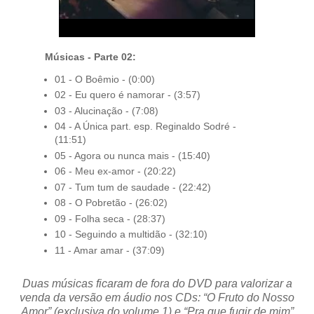
Músicas - Parte 02:
01 - O Boêmio - (0:00)
02 - Eu quero é namorar - (3:57)
03 - Alucinação - (7:08)
04 - A Única part. esp. Reginaldo Sodré -
(11:51)
05 - Agora ou nunca mais - (15:40)
06 - Meu ex-amor - (20:22)
07 - Tum tum de saudade - (22:42)
08 - O Pobretão - (26:02)
09 - Folha seca - (28:37)
10 - Seguindo a multidão - (32:10)
11 - Amar amar - (37:09)
Duas músicas ficaram de fora do DVD para valorizar a
venda da versão em áudio nos CDs: “O Fruto do Nosso
Amor” (exclusiva do volume 1) e “Pra que fugir de mim”